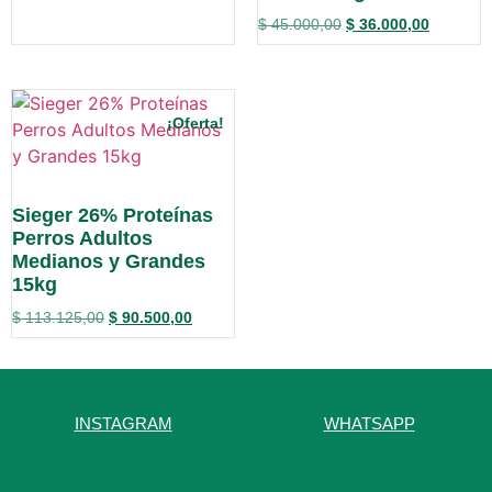
$
45.000,00
$
36.000,00
¡Oferta!
Sieger 26% Proteínas
Perros Adultos
Medianos y Grandes
15kg
$
113.125,00
$
90.500,00
INSTAGRAM
WHATSAPP