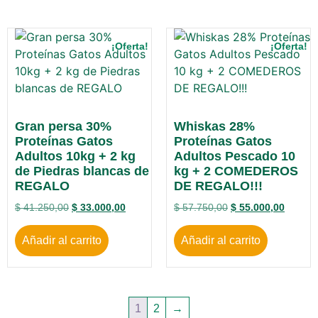
¡Oferta!
¡Oferta!
Gran persa 30%
Whiskas 28%
Proteínas Gatos
Proteínas Gatos
Adultos 10kg + 2 kg
Adultos Pescado 10
de Piedras blancas de
kg + 2 COMEDEROS
REGALO
DE REGALO!!!
$
41.250,00
$
33.000,00
$
57.750,00
$
55.000,00
Añadir al carrito
Añadir al carrito
1
2
→