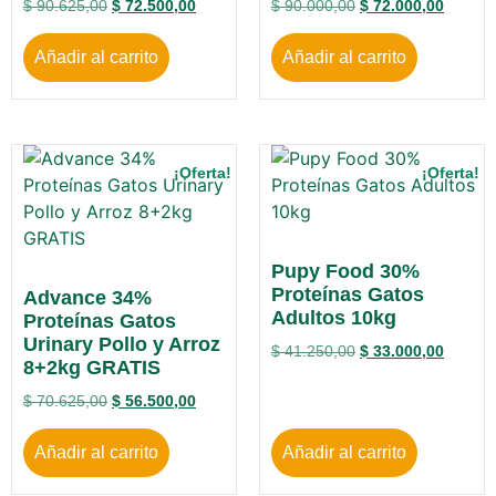
$
90.625,00
$
72.500,00
$
90.000,00
$
72.000,00
Añadir al carrito
Añadir al carrito
¡Oferta!
¡Oferta!
Pupy Food 30%
Proteínas Gatos
Advance 34%
Adultos 10kg
Proteínas Gatos
Urinary Pollo y Arroz
$
41.250,00
$
33.000,00
8+2kg GRATIS
$
70.625,00
$
56.500,00
Añadir al carrito
Añadir al carrito