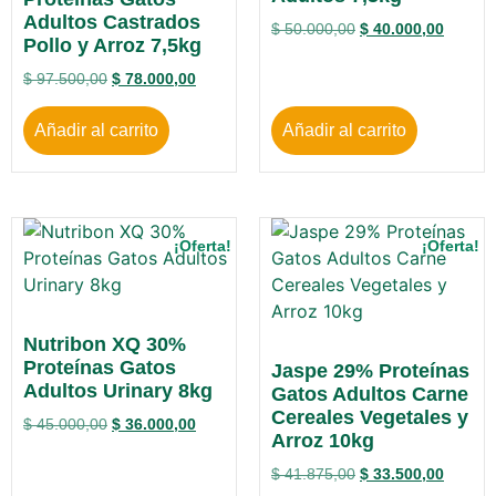
Adultos Castrados
$
50.000,00
$
40.000,00
Pollo y Arroz 7,5kg
$
97.500,00
$
78.000,00
Añadir al carrito
Añadir al carrito
¡Oferta!
¡Oferta!
Nutribon XQ 30%
Proteínas Gatos
Jaspe 29% Proteínas
Adultos Urinary 8kg
Gatos Adultos Carne
Cereales Vegetales y
$
45.000,00
$
36.000,00
Arroz 10kg
$
41.875,00
$
33.500,00