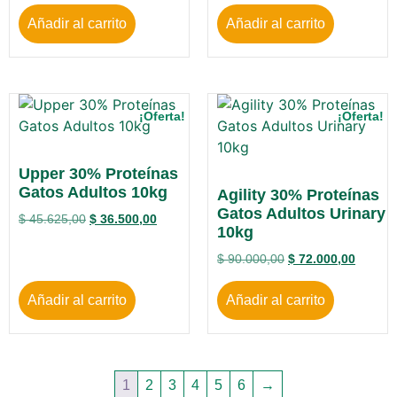
Añadir al carrito
Añadir al carrito
¡Oferta!
¡Oferta!
Upper 30% Proteínas
Gatos Adultos 10kg
Agility 30% Proteínas
Gatos Adultos Urinary
$
45.625,00
$
36.500,00
10kg
$
90.000,00
$
72.000,00
Añadir al carrito
Añadir al carrito
1
2
3
4
5
6
→