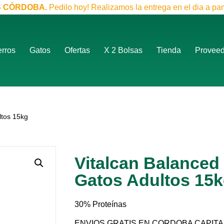
S CÓRDOBA.
Pedilo hoy! Realizamos la entrega en el dia a part
rros
Gatos
Ofertas
X 2 Bolsas
Tienda
Provee
ltos 15kg
Vitalcan Balanced
Gatos Adultos 15
30% Proteínas
ENVIOS GRATIS EN CORDOBA CAPITA