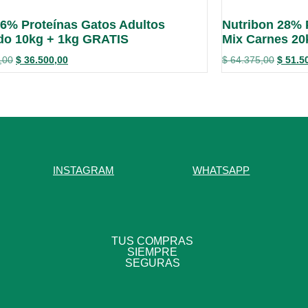
6% Proteínas Gatos Adultos
Nutribon 28% 
do 10kg + 1kg GRATIS
Mix Carnes 20
,00
$
36.500,00
$
64.375,00
$
51.5
INSTAGRAM
WHATSAPP
TUS COMPRAS
SIEMPRE
SEGURAS