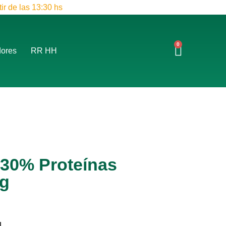
ir de las 13:30 hs
0
dores
RR HH
 30% Proteínas
kg
L