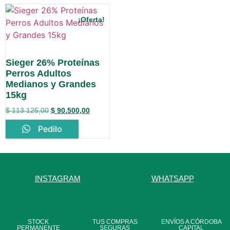
¡Oferta!
Sieger 26% Proteínas
Perros Adultos
Medianos y Grandes
15kg
$
113.125,00
$
90.500,00
Pedilo
INSTAGRAM
WHATSAPP
STOCK
TUS COMPRAS
ENVÍOS A CÓRDOBA
PERMANENTE
SEGURAS
CAPITAL